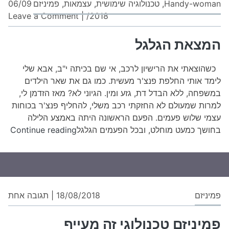
Handy-woman
,
טכנולוגיה שימושית
,
עצמאות
,
פמיניזם
06/09
מתאים
on
Leave a Comment
|
/2018
לי
המ
ללמוד
הגל
המצאת הגלגל
מדעי
המחשב?"
כשהוצאתי את הרישיון לרכב, אי שם בכיתה י"ב, אבא שלי
לימד אותי החלפת פנצ'ר מעשית. כמו גם את שאר הילדים
במשפחה, ללא הבדל דת, גזע ומין. הגיוני לא? מאז הזדמן לי,
למרות שמעולם לא החזקתי רכב משלי, להחליף פנצ'ר בכוחות
עצמי שלוש פעמים. הפעם הראשונה היתה באמצע הלילה
המצ
בחושך כמעט מוחלט, ובכל הפעמים הגלגל
Continue reading
הגל
על
פמיניזם
18/08/2018
|
תגובה אחת
פמי
טכנ
פמיניזם טכנולוגי זה מעייף