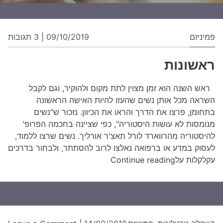
על
פמיניזם
09/10/2019
|
3 תגובות
ראש
ראשונות
ראש השנה הוא זמן מצוין לתת מקום ולהוקיר, וגם לקבל
השראה מכל אותן נשים שהעזו להיות האישה הראשונה
בתחומן, פרצו את הדרך והראו את הכיוון. נזכור ש"נשים
מנומסות לא עושות היסטוריה", כפי שציינה בחכמה הפרופ'
להיסטוריה מהרווארד לורל תאצ'ר אורליך. נשים שרצו ללמוד,
לעסוק במדע או ברפואה נאלצו לרוב להסתתר, ולבחור בדרכים
ראשונות
עקלקלות על
Continue reading
on