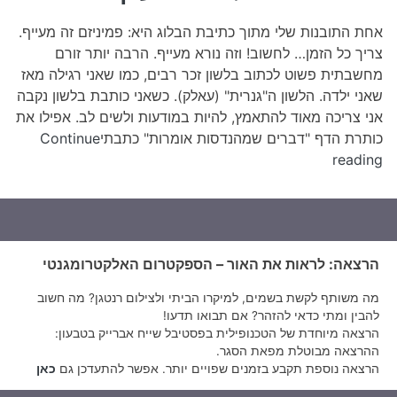
זה
מעי
אחת התובנות שלי מתוך כתיבת הבלוג היא: פמיניזם זה מעייף.
צריך כל הזמן… לחשוב! וזה נורא מעייף. הרבה יותר זורם
מחשבתית פשוט לכתוב בלשון זכר רבים, כמו שאני רגילה מאז
שאני ילדה. הלשון ה"גנרית" (עאלק). כשאני כותבת בלשון נקבה
אני צריכה מאוד להתאמץ, להיות במודעות ולשים לב. אפילו את
כותרת הדף "דברים שמהנדסות אומרות" כתבתי
Continue
פמיניזם
reading
טכנולוגי
זה
מעייף
הרצאה: לראות את האור – הספקטרום האלקטרומגנטי
מה משותף לקשת בשמים, למיקרו הביתי ולצילום רנטגן? מה חשוב
להבין ומתי כדאי להזהר? אם תבואו תדעו!
הרצאה מיוחדת של הטכנופילית בפסטיבל שייח אברייק בטבעון:
ההרצאה מבוטלת מפאת הסגר.
הרצאה נוספת תקבע בזמנים שפויים יותר. אפשר להתעדכן גם
כאן