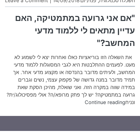
השכלה טכנולוגית
,
פמיניזם
14/09/2018
|
Leave a Comment
"א
אני
"אם אני גרועה במתמטיקה, האם
גרו
עדיין מתאים לי ללמוד מדעי
במ
הא
המחשב?"
עדי
מת
את השאלה הזו בוריאציות כאלו ואחרות יצא לי לשמוע לא
לי
מעט. לפעמים ההתלבטות היא לגבי המסוגלות ללמוד מדעי
ללמ
המחשב, ולעיתים מדובר בהנדסה או מקצוע מדעי אחר. אך
מדע
תמיד מדובר במנה גדושה של פקפוק עצמי, נשים וגברים
המ
במידה שווה במקרה הזה. ואני שואלת, מהיכן הסקת שאת
גרועה במתמטיקה? יש לך פתק מרופא/ה? אולי מפסיכולוג/ית?
"אם
ונניח
Continue reading
אני
גרועה
במתמטיקה,
האם
עדיין