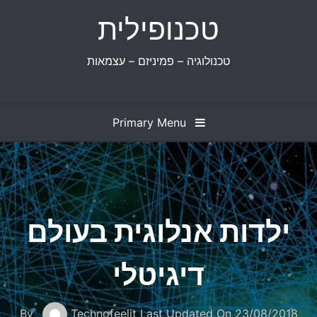
Ski
טכנופילית
t
conten
טכנולוגיה – פמיניזם – עצמאות
Primary Menu
ילדות אנלוגית בעולם
דיגיטלי
By
Technofeelit
Last Updated On
23/08/2018