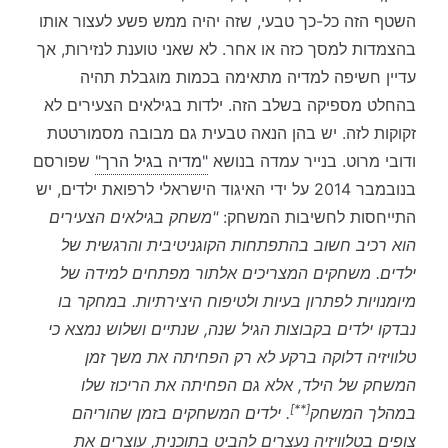
השטף הזה כל-כך טבעי, שזה יהיה ממש פשע לעצור אותו
בהצמדות למסך כזה או אחר. לא שאני טוענת לנזירות, אך
עדיין חשיפה למדיה מתאימה בכמות מוגבלת תהיה
בהחלט מספיקה בשלב הזה. ילדות בגילאים הצעירים לא
זקוקות לזה. יש בהן הנאה טבעית גם מבובה מסמורטטת
ודובי מרוט. בנייר עמדה בנושא
"מדיה בגיל הרך"
שפורסם
בנובמבר 2014 על ידי האיגוד הישראלי לרפואת ילדים, יש
התייחסות לחשיבות המשחק:
"משחק בגילאים הצעירים
הוא רכיב חשוב בהתפתחות הקוגניטיבית והרגשית של
ילדים. משחקים המצריכים אלתור מפתחים למידה של
מיומנויות לפתרון בעיות ולטיפוח היצירתיות. במחקר בו
נבדקו ילדים בקבוצות הגיל שנה, שנתיים ושלוש נמצא כי
טלוויזיה דלוקה ברקע לא רק הפחיתה את משך זמן
המשחק של הילד, אלא גם הפחיתה את הריכוז שלו
[**]
במהלך המשחק
. ילדים המשחקים בזמן שהוריהם
צופים בטלוויזיה נעצרים להביט בתוכנית, עוצרים את