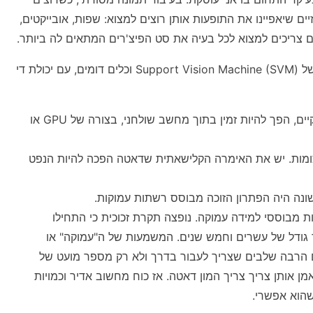
ים שיאפיינו את התופעות אותן רוצים למצוא: שפות, אובייקטים,
ים צריכים למצוא לכל בעיה את סט הפיצ'רים המתאים לה ביותר.
לתחום של למידת מכונה היתה פריחה בשנות השמונים. למשל (Support Vision Machine (SVM וכלים דומים, עם יכולת די
כוח מחשוב אדיר שבעבר היה רק במוסדות מחקר ענקיים, הפך להיות זמין בתוך מחשב שולחני, בצורה של GPU או
עצומות. יש את האימרה הקלישאתית שדאטה הפכה להיות הנפט
ת מבוססי למידה עמוקה. נופצה תקרת זכוכית כי התחילו
 גודל של עשרים וחמש שנים. המשמעות של ה"עמוקה" או
ת, עם הרבה שלבים שצריך לעבור בדרך ולא רק מספר מועט של
ן אותן צריך צריך המון דאטה. אז כוח מחשוב אדיר וכמויות
הוא אפשרי.