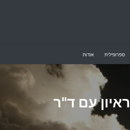
ספרופילית
אודות
איון עם ד"ר