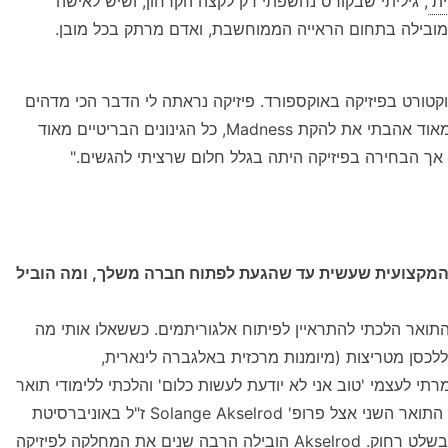
ית'
, גיליתי שבקורס נחשפתי רק לקצה הקרחון, ושיש לאישה
, מובילה בתחום הראייה הממוחשבת, ואדם מרתק בכל מובן.
טורט בפיזיקה באוקספורד. פיזיקה נראתה לי הדבר הכי מדהים
בעולם, תחום שמעניין מאוד להבין אותו, ואוקספורד בגלל שמאוד אהבתי את להקת Madness, כל הגינונים הבריטיים מאוד
 אך הבחירה בפיזיקה היתה בגלל חלום שרציתי להגשים."
 SagivTech. מה היתה הדרך המקצועית שעשית עד שהגעת לפתוח חברה משלך, ומה הוביל
תואר הלכתי להתראיין לפיתוח אלגוריתמים. כששאלו אותי מה
לכסן מטריצות (מיומנות מרכזית באלגברה לינארית,
 אז אמרתי לעצמי 'טוב אני לא יודעת לעשות כלום' והלכתי ללימודי תואר
שני. במקביל גרנו אני ובעלי בהולנד לשם החוויה, ועשיתי את התואר השני אצל פרופ' Solange Akselrod ז"ל באוניברסיטת
תל-אביב, שהיתה מאוד טולרנטית לכל הנושא של תואר שני בשלט רחוק. Akselrod הובילה הרבה שנים את המחלקה לפיזיקה