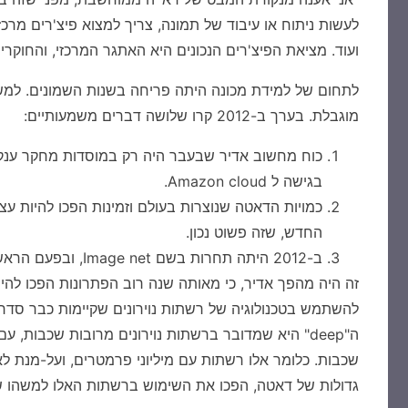
לעשות ניתוח או עיבוד של תמונה, צריך למצוא פיצ'רים מרכזי
ועוד. מציאת הפיצ'רים הנכונים היא האתגר המרכזי, והחוקר
מוגבלת. בערך ב-2012 קרו שלושה דברים משמעותיים:
בגישה ל Amazon cloud.
כמויות הדאטה שנוצרות בעולם וזמינות הפכו להיות 
החדש, שזה פשוט נכון.
ב-2012 היתה תחרות בשם Image net, ובפעם הראשונה היה הפתרון הזוכה מבוסס רשתות עמוקות.
זה היה מהפך אדיר, כי מאותה שנה רוב הפתרונות הפכו להיו
להשתמש בטכנולוגיה של רשתות נוירונים שקיימות כבר סדר
ה"deep" היא שמדובר ברשתות נוירונים מרובות שכבו
שכבות. כלומר אלו רשתות עם מיליוני פרמטרים, ועל-מנת לאמ
גדולות של דאטה, הפכו את השימוש ברשתות האלו למשהו ש