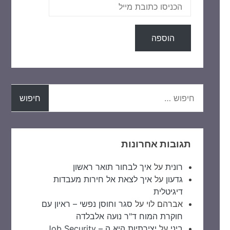
חיפוש:
תגובות אחרונות
רונית
על
איך לבחור תואר ראשון
גדעון
על
איך לצאת אל חירות מעבדות
דיגיטלית
אברהם לוי
על
סגר וחוסן נפשי – ראיון עם
חוקרת המוח ד"ר נועה אלבלדה
ביני
על
יצירתיות היא ה – Job Security