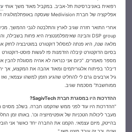
רפואית באוניברסיטת תל-אביב. במקביל מאוד משך אותי
עי
אפליקציה של חברת Medivision שעסקה באופתלמולוגיה דיגיטלית."
אחרי התואר חזרה שגיב לארץ והתלבטה לגבי ההמשך. מכי
DSP group והבינה שאימפלמנטציה היא פחות בשביל
מלאה שנה, היא פנתה למסלול דוקטורט במוטיבציה לחזק א
בסיום הדוקטורט קיבלה הזדמנות פז לעשות פוסט-דוקטורט 
מספר מאמרים. "כיום אני כנראה לא אהיה מסוגלת להבין 
דיבלר בפיתוח אלגוריתמים ומאוד אהבה את המקצוע, אך י
גיל ארבעים גרם לי להחליט שהגיע הזמן למשהו עצמאי, ואז
ממוחשבת" מסכמת שגיב.
ההדרכות היו במסגרת חברת SagivTech?
"ההדרכות היו עוד לפני ממש שהקמנו חברה. בשלב מסוים ה
מעבר ליכולות הטכניות של אופטימיזציה וכו'. באותו זמן הח
בהייטק, מיזם עצמאי. הקמנו את החברה יחד כאשר אני הובל
שנים, וכך זה עובד מצוין מאז."