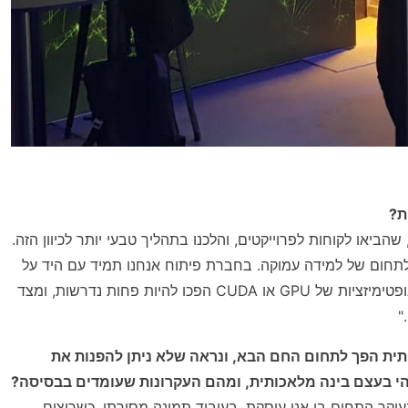
ת?
ביאו לקוחות לפרוייקטים, והלכנו בתהליך טבעי יותר לכיוון הזה.
תחום של למידה עמוקה. בחברת פיתוח אנחנו תמיד עם היד על
הדופק, הצרכים משתנים וצריך ללמוד כל הזמן. עם השנים אופטימיזציות של GPU או CUDA הפכו להיות פחות נדרשות, ומצד
"
תית
הפך לתחום החם הבא, ונראה שלא ניתן להפנות את
הי בעצם בינה מלאכותית, ומהם העקרונות שעומדים בבסיסה?
קר התחום בו אני עוסקת. בעיבוד תמונה מסורתי, כשרוצים