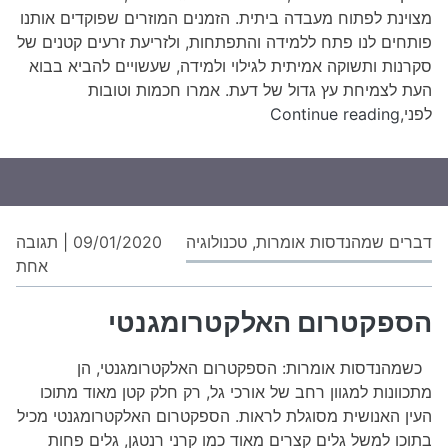
מצוינת לפתוח מעבדה ביתית. הזמנים המוזרים שפוקדים אותנו
פותחים לנו פתח ללמידה והתפתחות, ולזריעת זרעים קטנים של
סקרנות ותשוקה אמיתית לגילוי ולמידה, שעשויים להביא בבוא
העת לצמיחת עץ גדול של דעת. אמרו חכמות וטובות
מעבדה
לפני,
Continue reading
דברים שמהנדסות אומרות
,
טכנולוגיה
09/01/2020
|
תגובה
על
אחת
הס
האל
הספקטרום האלקטרומגנטי
כשמהנדסות אומרות: הספקטרום האלקטרומגנטי, הן
מתכוונות למגוון רחב של אורכי גל, רק חלק קטן מאוד מתוכו
העין האנושית מסוגלת לראות. הספקטרום האלקטרומגנטי מכיל
בתוכו למשל גלים קצרים מאוד כמו קרני רנטגן, גלים פחות