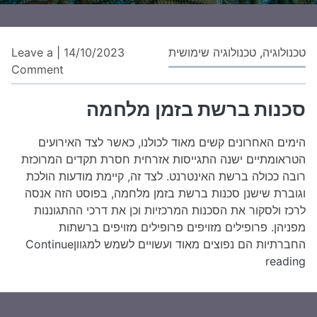
טכנולוגיה
,
טכנולוגיה שימושית
14/10/2023
|
Leave a
on
Comment
סכנ
בר
סכנות ברשת בזמן מלחמה
בזמ
מל
הימים האחרונים קשים מאוד לכולנו, כאשר לצד האירועים
הטראומתיים ישנה התגייסות אזרחית חסרת תקדים המרוכזת
רובה ככולה ברשת האינטרנט. לצד זה, קיימת מודעות הולכת
וגוברת שישנן סכנות ברשת בזמן מלחמה, בפוסט הזה אנסה
לרכז ולסקור את הסכנות המרכזיות וכן את דרכי ההתגוננות
מפניהן. פרופילים מזויפים פרופילים מזויפים ברשתות
החברתיות הם נפוצים מאוד ועשויים לשמש למגוון
Continue
סכנות
reading
ברשת
בזמן
מלחמה