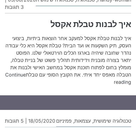
על
3 תגובות
איך
לבנ
איך לבנות טבלת אקסל
טב
אק
איך לבנות טבלת אקסל למעקב אחר הוצאות ביתיות, ביצועי
העסק, תיק השקעות או ועד הבית? טבלת אקסל היא כלי עבודה
נהדר שחובה שיהיה בארגז הכלים הוירטאולי שלנו. הפוסט
יתאר בצורה מובנית וידידותית תהליך פשוט של בניית טבלה,
מומלץ בחום לפתוח תוכנת אקסל במחשב האישי ולבנות את
הטבלה מאפס יחד איתי. את הקובץ הסופי עם טבלת
Continue
איך
reading
לבנות
טבלת
אקסל
על
טכנולוגיה שימושית
,
עצמאות
,
פמיניזם
18/05/2020
|
5 תגובות
סג
וחו