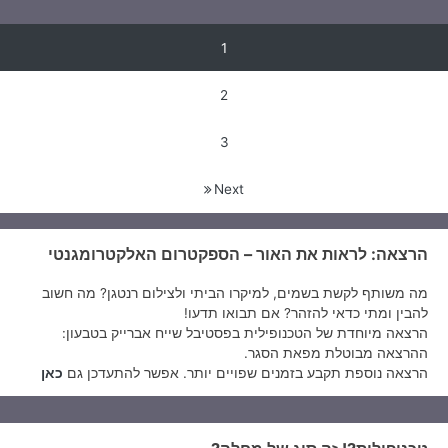
ולמה
חשוב
יווט
1
לך
להכיר
2
אותה
3
Next
הרצאה: לראות את האור – הספקטרום האלקטרומגנטי
מה משותף לקשת בשמים, למיקרו הביתי ולצילום רנטגן? מה חשוב
להבין ומתי כדאי להזהר? אם תבואו תדעו!
הרצאה מיוחדת של הטכנופילית בפסטיבל שייח אברייק בטבעון:
ההרצאה מבוטלת מפאת הסגר.
הרצאה נוספת תקבע בזמנים שפויים יותר. אפשר להתעדכן גם
כאן