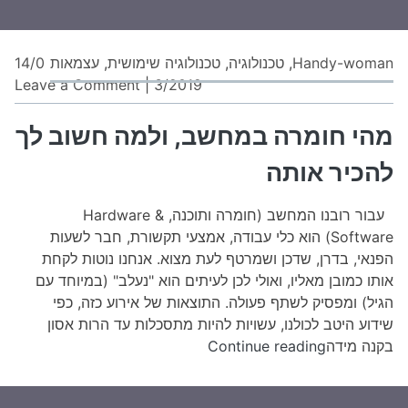
חיים
Handy-woman
,
טכנולוגיה
,
טכנולוגיה שימושית
,
עצמאות
14/0
on
Leave a Comment
|
3/2019
מהי
חו
מהי חומרה במחשב, ולמה חשוב לך
במ
להכיר אותה
ולמ
חש
עבור רובנו המחשב (חומרה ותוכנה, Hardware &
לך
Software) הוא כלי עבודה, אמצעי תקשורת, חבר לשעות
להכ
הפנאי, בדרן, שדכן ושמרטף לעת מצוא. אנחנו נוטות לקחת
או
אותו כמובן מאליו, ואולי לכן לעיתים הוא "נעלב" (במיוחד עם
הגיל) ומפסיק לשתף פעולה. התוצאות של אירוע כזה, כפי
שידוע היטב לכולנו, עשויות להיות מתסכלות עד הרות אסון
מהי
בקנה מידה
Continue reading
חומרה
במחשב,