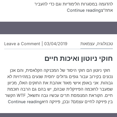
להדגמה במסגרות הלימודיות וגם כדי להעביר
אופטיקה
אחה"צ
Continue reading
גאומטרית
לילדים
on
טכנולוגיה
,
עצמאות
03/04/2019
|
Leave a Comment
חוק
ניוט
חוקי ניוטון ואיכות חיים
ואי
חיי
חוקי ניוטון הם חוקי היסוד של המכניקה הקלאסית, והם אכן
נכונים בקירוב עבור גופים גדולים יחסית שנעים במהירויות לא
גבוהות. אני באופן אישי מאוד אוהבת את החוקים האלו, מכיוון
שמעבר לחוכמה הפיזיקלית שבהם, יש בהם גם הרבה חוכמת
חיים. הקוראת המנומסת תרים עכשיו גבה ותשאל, WTF הקשר
חוקי
בין פיזיקה לחיים עצמם? ובכן, פיזיקה היא
Continue reading
ניוטון
ואיכו