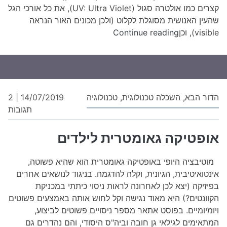
קצרים כמו אולטרה סגול (UV: Ultra Violet), את כל אורכי הגל
שהעין האנושית מסוגלת לקלוט (ולכן מכונים האור הנראה
הספקטרום
visible), וכן
Continue reading
האלקטרומגנטי
הדור הבא
,
השכלה טכנולוגית
,
טכנולוגיה
14/07/2019
|
2
על
תגובות
אופ
גאו
אופטיקה גאומטרית לילדים
ליל
מוטיבציה היופי באופטיקה גאומטרית הוא שהיא פשוטה,
אינטואיטיבית, הגיונית, וקלה להדגמה. בניגוד לנושאים אחרים
בפיזיקה (יצא לכן לאחרונה לראות ניסוי כיתתי במכניקת
הקוונטים?) היא מאוד נגישה וקל לחוש אותה באמצעים פשוטים
ויומיומיים. בפוסט אתאר מספר ניסויים פשוטים לביצוע,
המתאימים לגילאי גן חובה וביה"ס היסודי, והם נהדרים גם