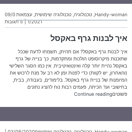
Handy-woman
,
טכנולוגיה
,
טכנולוגיה שימושית
,
עצמאות
09/0
על
1/2021
|
5 תגובות
איך
לבנ
איך לבנות גרף באקסל
גר
בא
איך לבנות גרף באקסל? אם תהיתן, תשמחו לדעת שככל
שתוכנות מיקרוסופט הולכות ומתקדמות, כך בנייה של גרף
באקסל נהיית יותר קלה ואינטואיטיבית. אין כמו הסגר השלישי
(והאחרון, יש לקוות) כדי לפנות זמן לא רב על מנת לרכוש את
המיומנות של בניית גרף באקסל. בלימודים, בעבודה, בבית,
בחישובי ועד הכיתה, פעמים רבות נוח להציג נתונים
איך
פשוטים
Continue reading
לבנות
גרף
באקסל
Handy-woman
,
טכנולוגיה
,
טכנולוגיה שימושית
03/08/2020
|