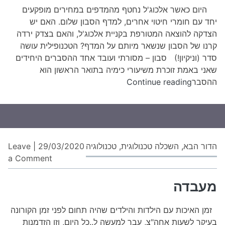
נועה
ומי
היום כאשר אלכוג'ל נחטף מהמדפים במחירים מופקעים
אלבלדה
מה
יחד עם חומרי חיטוי אחרים, למדף הסבון שלום. האם יש
יות
הצדקה להוצאה המטורפת בקניית אלכוג'ל, והאם בצדק ירדה
יעי
קרנו של הסבון שנשאר מיותם על המדף? הטכנופילית עושה
סדר (וניקיון!) סבון – מסורתי ועובד אחד ההסברים היחידים
שאני באמת זוכרת משיעורי כימיה בתואר הראשון הוא
אלכוג'ל
ההסבר
Continue reading
או
סבון
ומים:
מה
יותר
הדור הבא
,
השכלה טכנולוגית
,
טכנולוגיה
29/03/2020
|
Leave
יעיל?
on
a Comment
מע
מעבדה
זמן האיכות עם הילדות והילדים שהיה תחום לפני זמן הקורונה
בעיקר לשעות אחה"צ, עבר למעשה ל..כל היום, וזו הזדמנות