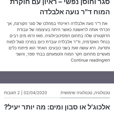
סגר וחוסן נפשי – ראיון עם חוקרת
נפש
המוח ד"ר נועה אלבלדה
–
ראי
את ד"ר נועה אלבלדה ראיינתי במהלכו של סגר הקורונה, אך
עם
הכרתי אותה לראשונה כאשר היתה בעיצומה של עבודת
חו
הדוקטורט שלה בתחום הפסיכוביולוגיה. מאז זרמו מים רבים
המ
בנחלי האקדמיה, וד"ר אלבלדה עובדת כיום במרכז סגול למוח
ד"ר
ותודעה. היא עושה זאת בשני כובעים: האחד הוא פיתוח כלים
נוע
מעשיים מתחום חקר המוח והטמעתם בבתי ספר, והשני
אל
סגר
הוא
Continue reading
וחוסן
נפשי
–
ראיון
עם
על
טכנולוגיה
,
טכנולוגיה שימושית
02/04/2020
|
2 תגובות
חוקרת
אלכ
המוח
או
אלכוג'ל או סבון ומים: מה יותר יעיל?
ד"ר
סבו